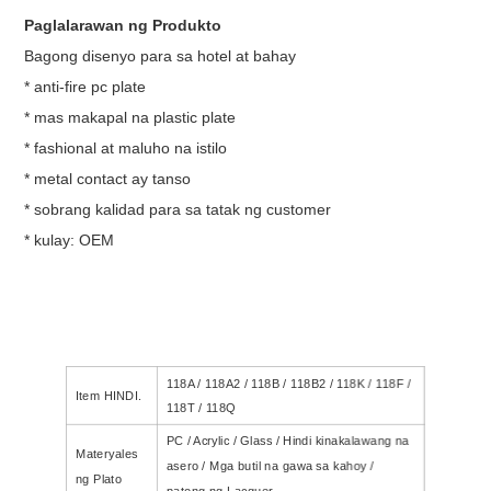
Paglalarawan ng Produkto
Bagong disenyo para sa hotel at bahay
* anti-fire pc plate
* mas makapal na plastic plate
* fashional at maluho na istilo
* metal contact ay tanso
* sobrang kalidad para sa tatak ng customer
* kulay: OEM
118A / 118A2 / 118B / 118B2 / 118K / 118F /
Item HINDI.
118T / 118Q
PC / Acrylic / Glass / Hindi kinakalawang na
Materyales
asero / Mga butil na gawa sa kahoy /
ng Plato
patong ng Lacquer