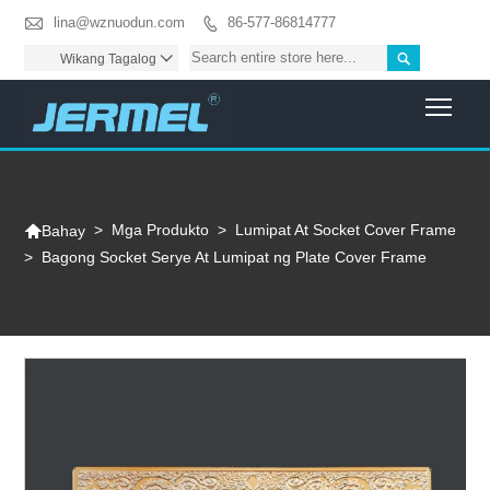

lina@wznuodun.com
86-577-86814777


Wikang Tagalog

Togg

>
Mga Produkto
>
Lumipat At Socket Cover Frame
Bahay
>
Bagong Socket Serye At Lumipat ng Plate Cover Frame