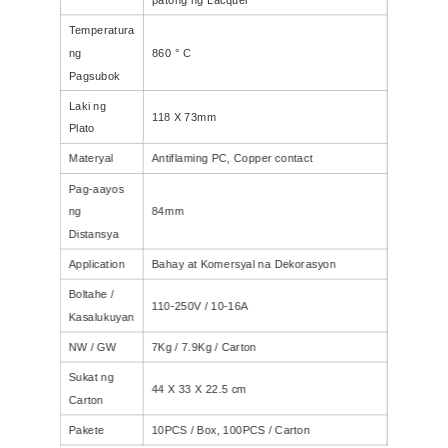
Temperatura
ng
860 ° C
Pagsubok
Laki ng
118 X 73mm
Plato
Materyal
Antiflaming PC, Copper contact
Pag-aayos
ng
84mm
Distansya
Application
Bahay at Komersyal na Dekorasyon
Boltahe /
110-250V / 10-16A
Kasalukuyan
NW / GW
7Kg / 7.9Kg / Carton
Sukat ng
44 X 33 X 22.5 cm
Carton
Pakete
10PCS / Box, 100PCS / Carton