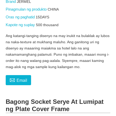
Brand
JERMEL
Pinagmulan ng produkto
CHINA
Oras ng paghatid
15DAYS
Kapote ng suplay
500 thousand
Ang katangi-tanging disenyo na may inukit na bulaklak ay lubos
na naka-texture at mukhang maluho. Ang ganitong uri ng
disenyo ay maaaring maiakma sa hotel lalo na ang
nakamamanghang palamuti. Puno ng imbakan, maaari mong i-
order ito nang walang pag-aalala. Siyempre, maaari kaming
mag-alok ng mga sample kung kailangan mo.

Email
Bagong Socket Serye At Lumipat
ng Plate Cover Frame