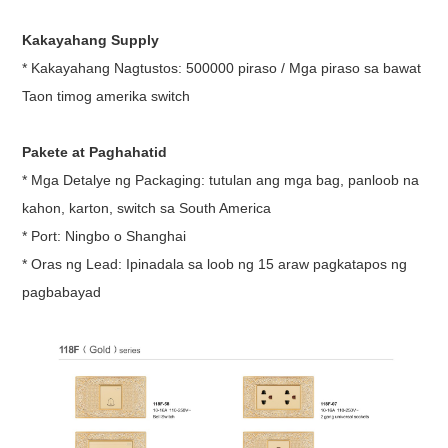
Timog Silangang Asya, Hilagang Amerika,
Ang aming
Hilagang Africa, Gitnang silangan,
Kakayahang Supply
Market
LatinAmerica
* Kakayahang Nagtustos: 500000 piraso / Mga piraso sa bawat
Taon timog amerika switch
Pakete at Paghahatid
* Mga Detalye ng Packaging: tutulan ang mga bag, panloob na
kahon, karton, switch sa South America
* Port: Ningbo o Shanghai
* Oras ng Lead: Ipinadala sa loob ng 15 araw pagkatapos ng
pagbabayad