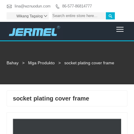

lina@wznuodun.com
86-577-86814777


Wikang Tagalog

Togg
Bahay
>
Mga Produkto
>
socket plating cover frame
socket plating cover frame