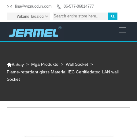

lina@wznuodun.com
86-577-86814777


Wikang Tagalog

Togg

>
Mga Produkto
>
Wall Socket
>
Bahay
Flame-retardant glass Material IEC Certifiedated LAN wall
Socket