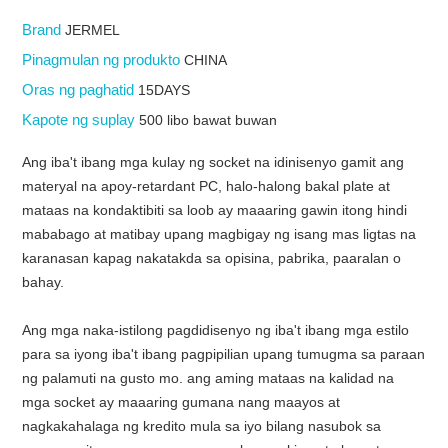
Brand
JERMEL
Pinagmulan ng produkto
CHINA
Oras ng paghatid
15DAYS
Kapote ng suplay
500 libo bawat buwan
Ang iba't ibang mga kulay ng socket na idinisenyo gamit ang
materyal na apoy-retardant PC, halo-halong bakal plate at
mataas na kondaktibiti sa loob ay maaaring gawin itong hindi
mababago at matibay upang magbigay ng isang mas ligtas na
karanasan kapag nakatakda sa opisina, pabrika, paaralan o
bahay.
Ang mga naka-istilong pagdidisenyo ng iba't ibang mga estilo
para sa iyong iba't ibang pagpipilian upang tumugma sa paraan
ng palamuti na gusto mo. ang aming mataas na kalidad na
mga socket ay maaaring gumana nang maayos at
nagkakahalaga ng kredito mula sa iyo bilang nasubok sa