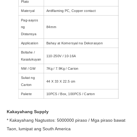
Plato
Materyal
Antiflaming PC, Copper contact
Pag-aayos
ng
84mm
Distansya
Application
Bahay at Komersyal na Dekorasyon
Boltahe /
110-250V / 10-16A
Kasalukuyan
NW / GW
7Kg / 7.9Kg / Carton
Sukat ng
44 X 33 X 22.5 cm
Carton
Pakete
10PCS / Box, 100PCS / Carton
Timog Silangang Asya, Hilagang Amerika,
Ang aming
Hilagang Africa, Gitnang silangan,
Kakayahang Supply
Market
LatinAmerica
* Kakayahang Nagtustos: 5000000 piraso / Mga piraso bawat
Taon, lumipat ang South America