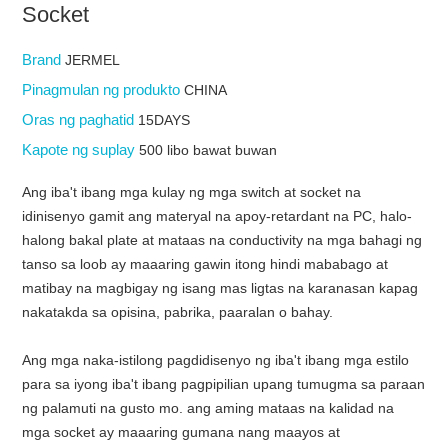
Socket
Brand
JERMEL
Pinagmulan ng produkto
CHINA
Oras ng paghatid
15DAYS
Kapote ng suplay
500 libo bawat buwan
Ang iba't ibang mga kulay ng mga switch at socket na
idinisenyo gamit ang materyal na apoy-retardant na PC, halo-
halong bakal plate at mataas na conductivity na mga bahagi ng
tanso sa loob ay maaaring gawin itong hindi mababago at
matibay na magbigay ng isang mas ligtas na karanasan kapag
nakatakda sa opisina, pabrika, paaralan o bahay.
Ang mga naka-istilong pagdidisenyo ng iba't ibang mga estilo
para sa iyong iba't ibang pagpipilian upang tumugma sa paraan
ng palamuti na gusto mo. ang aming mataas na kalidad na
mga socket ay maaaring gumana nang maayos at