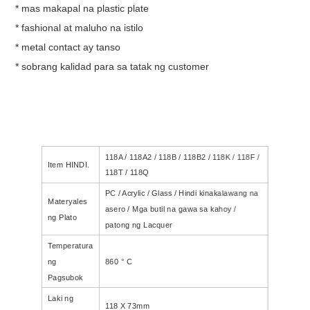
* mas makapal na plastic plate
* fashional at maluho na istilo
* metal contact ay tanso
* sobrang kalidad para sa tatak ng customer
118A / 118A2 / 118B / 118B2 / 118K / 118F /
Item HINDI.
118T / 118Q
PC / Acrylic / Glass / Hindi kinakalawang na
Materyales
asero / Mga butil na gawa sa kahoy /
ng Plato
patong ng Lacquer
Temperatura
ng
860 ° C
Pagsubok
Laki ng
118 X 73mm