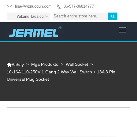

lina@wznuodun.com
86-577-86814777


Wikang Tagalog

Togg

>
Mga Produkto
>
Wall Socket
>
Bahay
10-16A 110-250V 1 Gang 2 Way Wall Switch + 13A 3 Pin
Universal Plug Socket