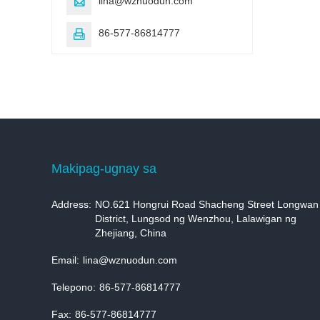
lina@wznuodun.com

86-577-86814777

Makipag-ugnay sa
Address:
NO.621 Hongrui Road Shacheng Street Longwan
District, Lungsod ng Wenzhou, Lalawigan ng
Zhejiang, China
Email:
lina@wznuodun.com
Telepono:
86-577-86814777
Fax:
86-577-86814777