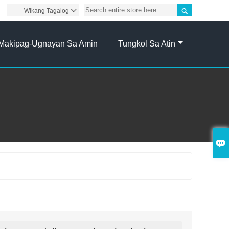

Wikang Tagalog

Makipag-Ugnayan Sa Amin
Tungkol Sa Atin
