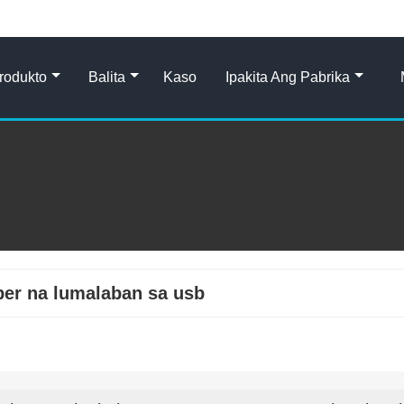
rodukto
Balita
Kaso
Ipakita Ang Pabrika
er na lumalaban sa usb