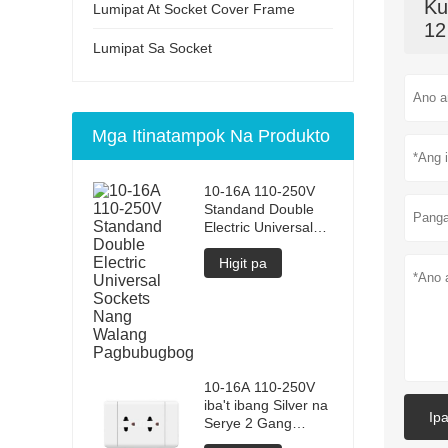
Ku
Lumipat At Socket Cover Frame
12
Lumipat Sa Socket
Mga Itinatampok Na Produkto
10-16A 110-250V
Standand Double
Electric Universal
Sockets Nang
Walang
Higit pa
Pagbubugbog
10-16A 110-250V
iba't ibang Silver na
Ip
Serye 2 Gang
Universal pader