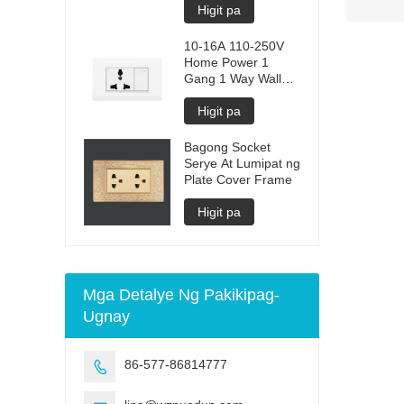
Sockets
Higit pa
10-16A 110-250V
Home Power 1
Gang 1 Way Wall
Switch + 13A 3 Pin
Universal Socket
Higit pa
Bagong Socket
Serye At Lumipat ng
Plate Cover Frame
Higit pa
Mga Detalye Ng Pakikipag-
Ugnay
86-577-86814777
