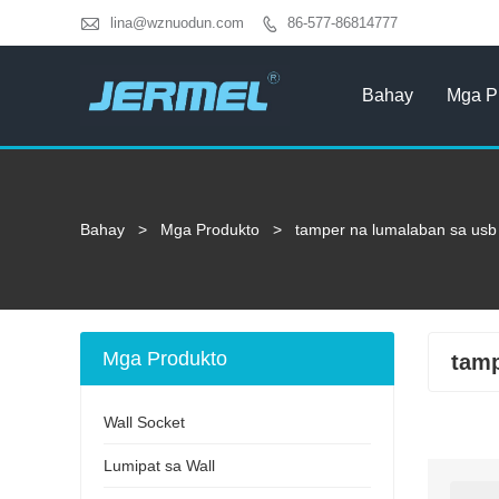

lina@wznuodun.com
86-577-86814777

Bahay
Mga P
Bahay
>
Mga Produkto
>
tamper na lumalaban sa usb
Mga Produkto
tamp
Wall Socket
Lumipat sa Wall