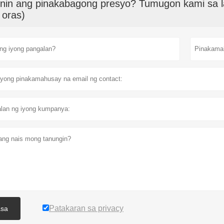
nin ang pinakabagong presyo? Tumugon kami sa l
 oras)
Patakaran sa privacy
asa